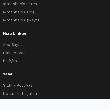
almanbahis adres
almanbahis giriş
almanbahis şikayet
Hızlı Linkler
Ana Sayfa
Hakkımızda
İletişim
Yasal
Gizlilik Politikası
Kullanım Koşulları
Bülten