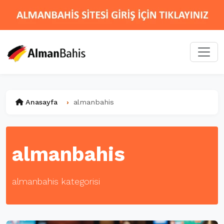
Anasayfa
almanbahis
almanbahis
almanbahis kategorisi