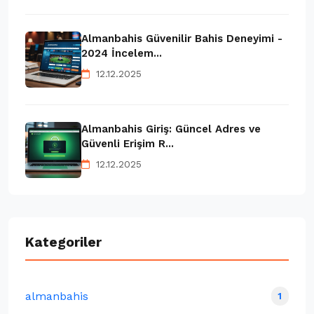
Almanbahis Güvenilir Bahis Deneyimi -
2024 İncelem...
12.12.2025
Almanbahis Giriş: Güncel Adres ve
Güvenli Erişim R...
12.12.2025
Kategoriler
almanbahis
1