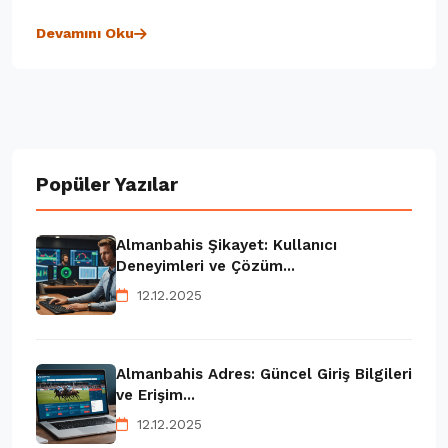
Devamını Oku
Popüler Yazılar
Almanbahis Şikayet: Kullanıcı
Deneyimleri ve Çözüm...
12.12.2025
Almanbahis Adres: Güncel Giriş Bilgileri
ve Erişim...
12.12.2025