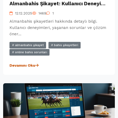
Almanbahis Şikayet: Kullanıcı Deneyimleri ve Çözüm Yolları
12.12.2025
1469
1
Almanbahis şikayetleri hakkında detaylı bilgi.
Kullanıcı deneyimleri, yaşanan sorunlar ve çözüm
öner...
almanbahis şikayet
bahis şikayetleri
online bahis sorunları
Devamını Oku