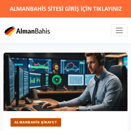
ALMANBAHIS ŞIKAYET